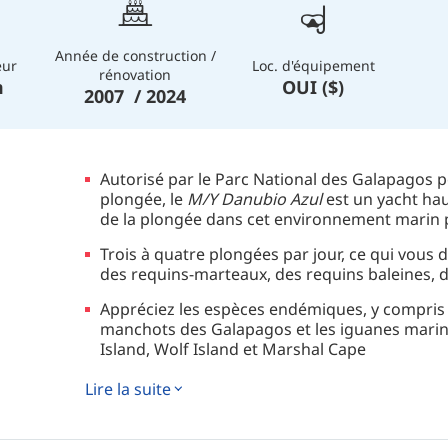
Année de construction /
eur
Loc. d'équipement
rénovation
m
OUI ($)
2007 / 2024
Autorisé par le Parc National des Galapagos po
plongée, le
M/Y Danubio Azul
est un yacht ha
de la plongée dans cet environnement marin 
Trois à quatre plongées par jour, ce qui vous
des requins-marteaux, des requins baleines, 
Appréciez les espèces endémiques, y compris 
manchots des Galapagos et les iguanes mari
Island, Wolf Island et Marshal Cape
Sur des itinéraires plus longs, profitez d'ex
Lire la suite
pédestres pendant vos deux derniers jours po
archipel époustouflant