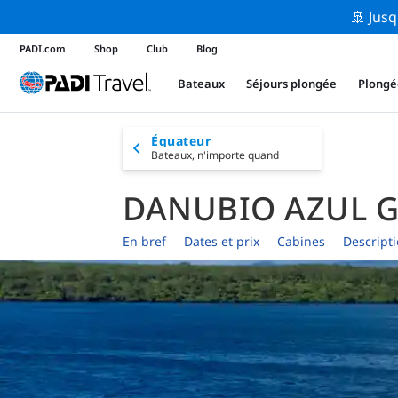
🚢 Jusq
PADI.com
Shop
Club
Blog
Bateaux
Séjours plongée
Plongé
Équateur
Bateaux,
n'importe quand
DANUBIO AZUL 
En bref
Dates et prix
Cabines
Descript