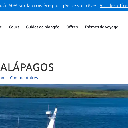
u'à -60% sur la croisière plongée de vos rêves.
Voir les offre
e
Cours
Guides de plongée
Offres
Thèmes de voyage
GALÁPAGOS
ion
Commentaires