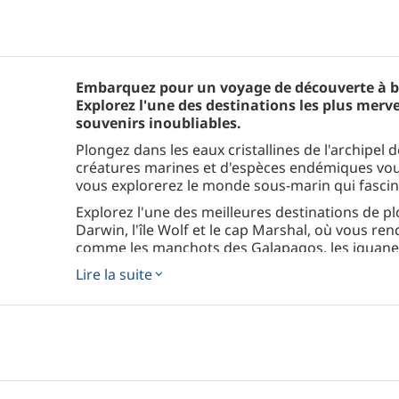
Embarquez pour un voyage de découverte à b
Explorez l'une des destinations les plus merv
souvenirs inoubliables.
Plongez dans les eaux cristallines de l'archipel
créatures marines et d'espèces endémiques vou
vous explorerez le monde sous-marin qui fascine
Explorez l'une des meilleures destinations de 
Darwin, l'île Wolf et le cap Marshal, où vous r
comme les manchots des Galapagos, les iguane
pélagiques et de poissons.
Lire la suite
Le Danubio Azul Galápagos peut accueillir 16 p
chacune équipée de la climatisation, d'une sall
rangements. Malgré sa taille compacte, le yacht
aménagement bien pensé. Le pont supérieur off
tandis que le pont principal dispose d'une cuisi
couverte : un lieu convivial où les passagers se