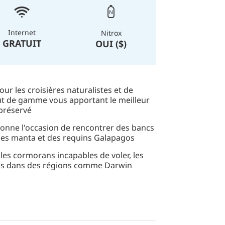
Internet
Nitrox
GRATUIT
OUI ($)
ur les croisières naturalistes et de
ut de gamme vous apportant le meilleur
préservé
 donne l'occasion de rencontrer des bancs
des manta et des requins Galapagos
les cormorans incapables de voler, les
ns dans des régions comme Darwin
cursions au panga et de randonnées
ur compléter votre expérience de cet