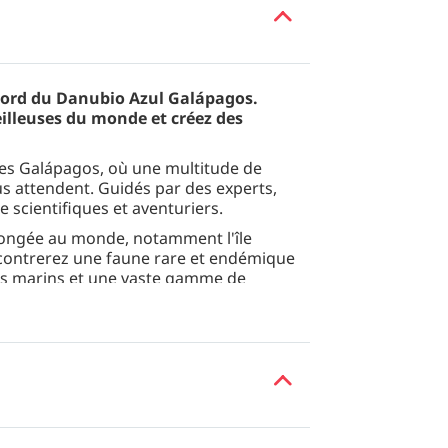
ord du Danubio Azul Galápagos.
eilleuses du monde et créez des
 des Galápagos, où une multitude de
s attendent. Guidés par des experts,
 scientifiques et aventuriers.
plongée au monde, notamment l'île
encontrerez une faune rare et endémique
s marins et une vaste gamme de
assagers dans 8 cabines confortables,
e de bain privative et de nombreux
 est lumineux et accueillant grâce à son
re un solarium avec chaises longues,
ne et d'une salle à manger extérieure
 réunissent pour partager leurs