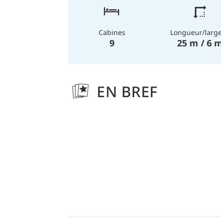
Longueur/larg
Cabines
25 m / 6 
9
EN BREF