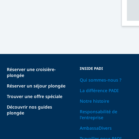
INSIDE PADI
Réserver une croisière-
plongée
Qui sommes-nous ?
Réserver un séjour plongée
La différence PADI
Trouver une offre spéciale
Notre histoire
Découvrir nos guides
Responsabilité de
plongée
l'entreprise
AmbassaDivers
Travailler pour PADI