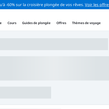
u'à -60% sur la croisière plongée de vos rêves.
Voir les offre
e
Cours
Guides de plongée
Offres
Thèmes de voyage