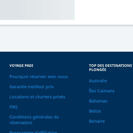
VOYAGE PADI
TOP DES DESTINATIONS
PLONGÉE
Pourquoi réserver avec nous
Australie
Garantie meilleur prix
Îles Caïmans
Locations et charters privés
Bahamas
FAQ
Belize
Conditions générales de
Bonaire
réservation
Programme d'affiliation