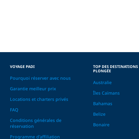
VOYAGE PADI
TOP DES DESTINATIONS
PLONGÉE
Pourquoi réserver avec nous
Australie
Garantie meilleur prix
Îles Caïmans
Locations et charters privés
Bahamas
FAQ
Belize
Conditions générales de
Bonaire
réservation
Programme d'affiliation