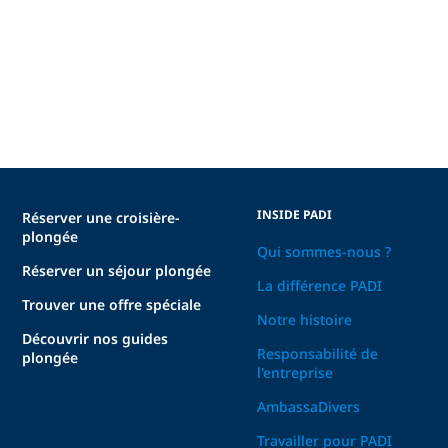
INSIDE PADI
Réserver une croisière-
plongée
Qui sommes-nous ?
Réserver un séjour plongée
La différence PADI
Trouver une offre spéciale
Notre histoire
Découvrir nos guides
Responsabilité de
plongée
l'entreprise
AmbassaDivers
Travailler pour PADI