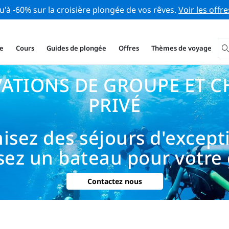
u'à -60% sur la croisière plongée de vos rêves.
Voir les offre
e
Cours
Guides de plongée
Offres
Thèmes de voyage
VATIONS DE GROUPE ET C
PRIVÉ
isez des séjours d'except
isez un bateau pour votre
Contactez nous