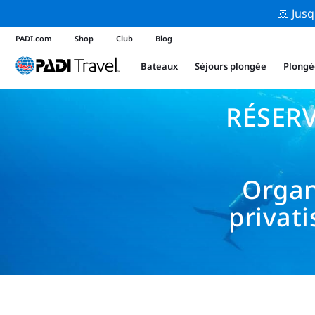
🚢 Jusq
PADI.com
Shop
Club
Blog
Bateaux
Séjours plongée
Plongé
RÉSER
Organ
privat