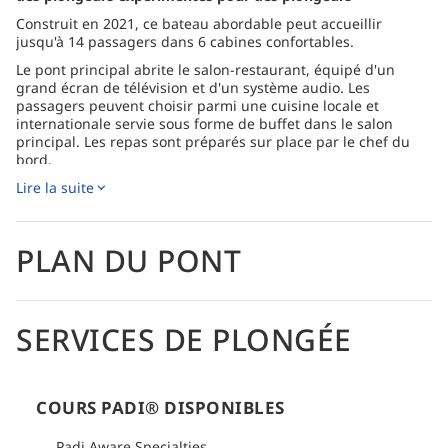
Construit en 2021, ce bateau abordable peut accueillir
jusqu'à 14 passagers dans 6 cabines confortables.
Le pont principal abrite le salon-restaurant, équipé d'un
grand écran de télévision et d'un système audio. Les
passagers peuvent choisir parmi une cuisine locale et
internationale servie sous forme de buffet dans le salon
principal. Les repas sont préparés sur place par le chef du
bord.
Sur le pont supérieur, le vaste salon extérieur est équipé de
Lire la suite
transats et de poufs, offrant une atmosphère relaxante et
décontractée. Écoutez de la musique ou lisez un livre
pendant que vous naviguez vers le prochain site de plongée.
PLAN DU PONT
Le bateau de croisière Jelajahi Laut propose différents types
d'hébergement, dont deux cabines avec vue sur mer situées
sur le pont supérieur. Chaque cabine est équipée d'un lit
double, d'un balcon privé offrant une vue imprenable, d'une
SERVICES DE PLONGÉE
salle de bain avec eau chaude et de la climatisation. Les deux
cabines de luxe comprennent un lit double et un lit simple,
une salle de bain avec eau chaude et la climatisation. Pour
les plongeurs disposant d'un budget plus restreint, deux
COURS PADI® DISPONIBLES
cabines standard sont disponibles, avec trois lits simples et
une salle de bain partagée équipée d'eau chaude et de la
Padi Aware Specialties