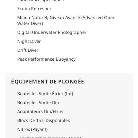
climatisation.
Scuba Refresher
Découvrez une faune marine parmi les plus exceptionnelles
au monde, au cœur du triangle de corail. Mantas océaniques,
Milieu Naturel, Niveau Avancé (Advanced Open
requins marcheurs, hippocampes pygmées, tortues, pieuvres
Water Diver)
et coraux magnifiques vous attendent en Indonésie.
Digital Underwater Photographer
Comment s'y rendre
Night Diver
Veuillez consulter la section logistique de chaque itinéraire
pour obtenir des informations détaillées sur la manière de s'y
Drift Diver
rendre.
Peak Performance Buoyancy
ÉQUIPEMENT DE PLONGÉE
Bouteilles Sortie Étrier (Int)
Bouteilles Sortie Din
Adaptateurs Din/Étrier
Blocs De 15 L Disponibles
Nitrox (Payant)