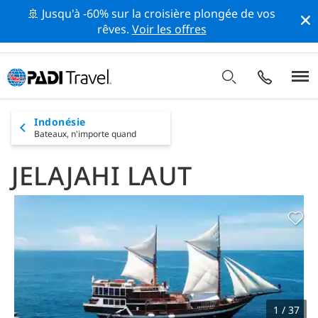
🚢 Jusqu'à -60% sur la croisière plongée de vos
rêves.
Voir les offres
Indonésie
Bateaux,
n'importe quand
JELAJAHI LAUT
1 / 37