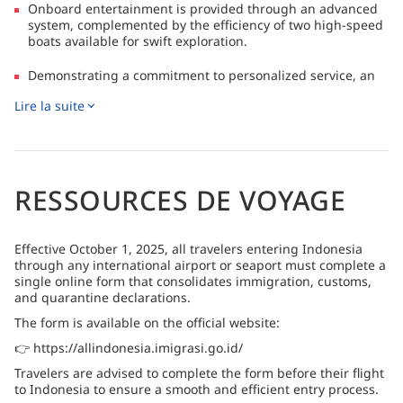
Onboard entertainment is provided through an advanced
system, complemented by the efficiency of two high-speed
boats available for swift exploration.
Demonstrating a commitment to personalized service, an
experienced guide is assigned to a maximum of four
Lire la suite
guests, ensuring a tailored and enriching diving
adventure.
From November to April, the vessel gracefully navigates
the pristine waters of Raja Ampat, offering a chance to
RESSOURCES DE VOYAGE
marvel at its breathtaking beauty.
During the months of June to September, the focus shifts to
the wonders of Komodo, inviting guests to explore its
Effective October 1, 2025, all travelers entering Indonesia
diverse marine life.
through any international airport or seaport must complete a
single online form that consolidates immigration, customs,
As a distinctive highlight, the biannual Ring of Fire
and quarantine declarations.
expeditions present an extraordinary opportunity for an
The form is available on the official website:
unforgettable journey, unveiling captivating underwater
landscapes and marine ecosystems.
👉 https://allindonesia.imigrasi.go.id/
Travelers are advised to complete the form before their flight
to Indonesia to ensure a smooth and efficient entry process.