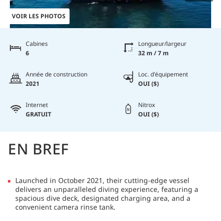
VOIR LES PHOTOS
Cabines
Longueur/largeur
6
32 m / 7 m
Année de construction
Loc. d'équipement
2021
OUI ($)
Internet
Nitrox
GRATUIT
OUI ($)
EN BREF
Launched in October 2021, their cutting-edge vessel
delivers an unparalleled diving experience, featuring a
spacious dive deck, designated charging area, and a
convenient camera rinse tank.