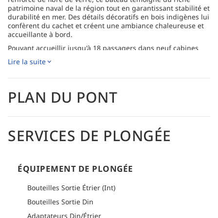
patrimoine naval de la région tout en garantissant stabilité et
durabilité en mer. Des détails décoratifs en bois indigènes lui
confèrent du cachet et créent une ambiance chaleureuse et
accueillante à bord.
Pouvant accueillir jusqu'à 18 passagers dans neuf cabines
climatisées avec salle de bain privative, l'Iruvai est conçu
Lire la suite
pour offrir confort et fonctionnalité tout au long de la
croisière. Les cabines sont judicieusement réparties sur les
ponts inférieur et supérieur, tandis que le pont principal
constitue le cœur du navire, un lieu de rencontre convivial où
PLAN DU PONT
les passagers peuvent se retrouver, dîner et profiter du
rythme paisible de la vie en mer.
Avec son design traditionnel, son agencement pratique et
SERVICES DE PLONGÉE
son équipage expérimenté, l'Iruvai offre une expérience de
croisière-plongée équilibrée, permettant aux passagers de
s'immerger pleinement dans la beauté naturelle, la vie
marine et les opportunités de plongée inoubliables des
Maldives.
ÉQUIPEMENT DE PLONGÉE
Comment s'y rendre
Bouteilles Sortie Étrier (Int)
Veuillez consulter la section logistique de chaque itinéraire
Bouteilles Sortie Din
pour obtenir des informations détaillées sur la manière de s'y
rendre.
Adaptateurs Din/Étrier