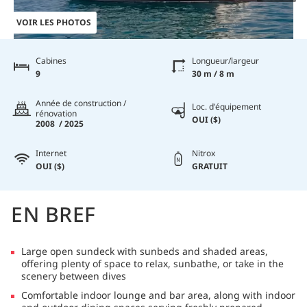
VOIR LES PHOTOS
Cabines
Longueur/largeur
9
30 m / 8 m
Année de construction /
Loc. d'équipement
rénovation
OUI ($)
2008 / 2025
Internet
Nitrox
OUI ($)
GRATUIT
EN BREF
Large open sundeck with sunbeds and shaded areas,
offering plenty of space to relax, sunbathe, or take in the
scenery between dives
Comfortable indoor lounge and bar area, along with indoor