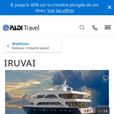
🚢 Jusqu'à -60% sur la croisière plongée de vos
rêves.
Voir les offres
Maldives
Bateaux,
n'importe quand
IRUVAI
1 / 19