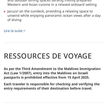
and outdoor dining spaces serving freshly prepared
Western and Asian cuisine in a relaxed onboard setting
Jacuzzi on the sundeck, providing a relaxing space to
unwind while enjoying panoramic ocean views after a day
of diving
Separate dive dhoni ensuring efficient and organized dive
Lire la suite
operations, while keeping the main vessel quiet and
comfortable for guests
RESSOURCES DE VOYAGE
As per the Third Amendment to the Maldives Immigration
Act (Law 1/2007), entry into the Maldives on Israeli
passports is prohibited effective from 15 April 2025.
Each traveler is responsible for checking and verifying the
entry requirements of their destination before travel.