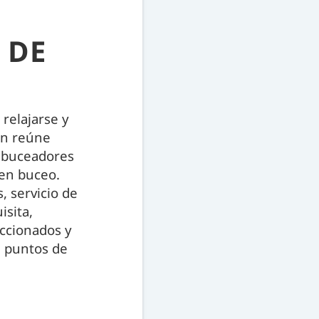
 DE
 relajarse y
ón reúne
a buceadores
en buceo.
 servicio de
isita,
eccionados y
e puntos de