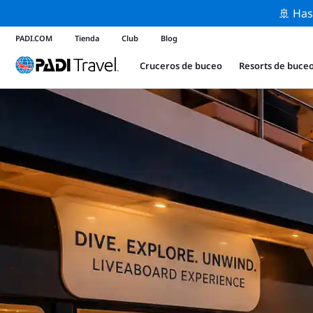
🚢 Has
PADI.COM
Tienda
Club
Blog
Cruceros de buceo
Resorts de buce