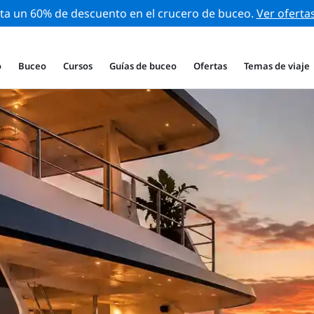
ta un 60% de descuento en el crucero de buceo.
Ver oferta
o
Buceo
Cursos
Guías de buceo
Ofertas
Temas de viaje