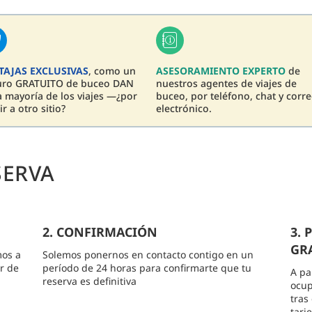
TAJAS EXCLUSIVAS
, como un
ASESORAMIENTO EXPERTO
de
uro GRATUITO de buceo DAN
nuestros agentes de viajes de
a mayoría de los viajes —¿por
buceo, por teléfono, chat y corr
ir a otro sitio?
electrónico.
SERVA
2. CONFIRMACIÓN
3.
GRA
mos a
Solemos ponernos en contacto contigo en un
r de
período de 24 horas para confirmarte que tu
A pa
reserva es definitiva
ocup
tras
tarj