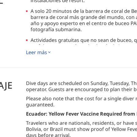
L
instalaciones de resort.
A solo 20 minutos de la barrera de coral de B
barrera de coral más grande del mundo, con a
año y apoyo experto en el centro de buceo PADI
fotografía submarina.
Actividades gratuitas que no sean de buceo, q
surf de remo y esnórquel, además de juegos de
Leer más
jungla y clases de cocina para una estadía equ
Villas de dos y tres dormitorios con cocinas t
libre, restaurante al aire libre y bar de playa
que buscan espacio y flexibilidad.
AJE
Dive days are scheduled on Sunday, Tuesday, Thu
operator. Guests are encouraged to plan their 
Please also note that the cost for a single diver
guaranteed.
Ecuador: Yellow Fever Vaccine Required from
Travelers who are nationals, residents, or have 
Bolivia, or Brazil must show proof of Yellow Fe
days before arrival.