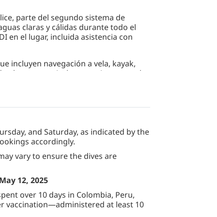
elice, parte del segundo sistema de
guas claras y cálidas durante todo el
 en el lugar, incluida asistencia con
ue incluyen navegación a vela, kayak,
 playa, yoga, tirolesa, caminatas por la
ilibrada.
otalmente equipadas, dos piscinas al aire
, ideales para familias y grupos pequeños
rsday, and Saturday, as indicated by the
bookings accordingly.
 may vary to ensure the dives are
 May 12, 2025
spent over 10 days in Colombia, Peru,
ver vaccination—administered at least 10