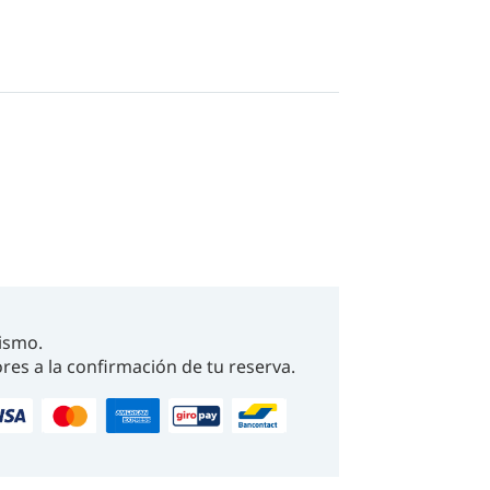
 be checked before boarding and upon
Please verify your vaccination status.
ry of Tourism website.
ismo.
res a la confirmación de tu reserva.