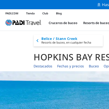
🚢 Has
PADI.COM
Tienda
Club
Blog
Cruceros de buceo
Resorts de buce
Belice / Stann Creek
Resorts de buceo,
en cualquier fecha
HOPKINS BAY RE
Destacados
Fechas y precios
Buceo
Op