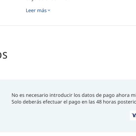
One lifetime dose is valid. The certificate may
Leer más
entry.
This is due to a health emergency in the region. 
For official updates, visit the Ecuadorian Minist
OS
No es necesario introducir los datos de pago ahora m
Solo deberás efectuar el pago en las 48 horas posterio