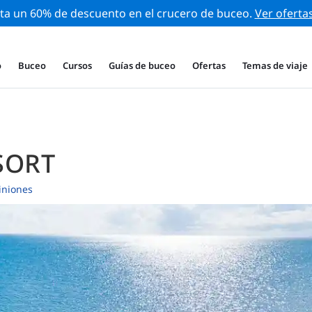
ta un 60% de descuento en el crucero de buceo.
Ver oferta
o
Buceo
Cursos
Guías de buceo
Ofertas
Temas de viaje
SORT
iniones