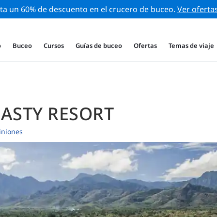
ta un 60% de descuento en el crucero de buceo.
Ver oferta
o
Buceo
Cursos
Guías de buceo
Ofertas
Temas de viaje
ASTY RESORT
iniones