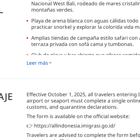
Nacional West Bali, rodeado de mares cristalin
L
montañas verdes.
Playa de arena blanca con aguas cálidas todo el
practicar snorkel y explorar la colorida vida m
Amplias tiendas de campaña estilo safari con a
terraza privada con sofá cama y tumbonas.
Club de playa y bar abierto que ofrece comida
el día con vistas panorámicas al océano.
Leer más
Cápsulas de spa frente al mar para tratamien
románticas en la playa, servicio a la habitación
servicio de buggy.
AJE
Effective October 1, 2025, all travelers enterin
airport or seaport must complete a single onlin
customs, and quarantine declarations.
The form is available on the official website:
👉 https://allindonesia.imigrasi.go.id/
Travelers are advised to complete the form befor