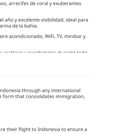
os, arrecifes de coral y exuberantes
 año y excelente visibilidad, ideal para
arina de la bahía.
ire acondicionado, WiFi, TV, minibar y
s asiáticas y occidentales durante todo
tos exclusivos, además de cenas
 las 24 horas, piscina infinita, boutique y
g Indonesia through any international
e form that consolidates immigration,
e their flight to Indonesia to ensure a