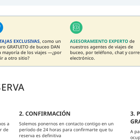
TAJAS EXCLUSIVAS
, como un
ASESORAMIENTO EXPERTO
de
uro GRATUITO de buceo DAN
nuestros agentes de viajes de
a mayoría de los viajes —¿por
buceo, por teléfono, chat y corr
ir a otro sitio?
electrónico.
SERVA
2. CONFIRMACIÓN
3.
GRA
mos a
Solemos ponernos en contacto contigo en un
r de
período de 24 horas para confirmarte que tu
A pa
reserva es definitiva
ocup