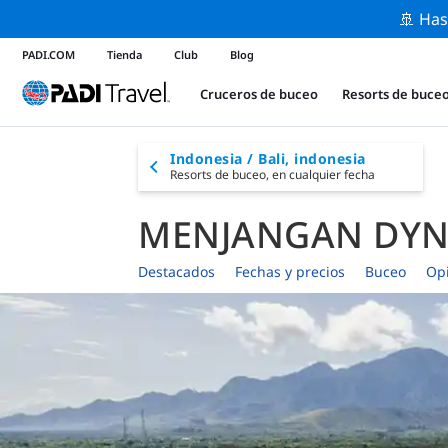
🚢 Has
PADI.COM
Tienda
Club
Blog
Cruceros de buceo
Resorts de buce
Indonesia / Bali, indonesia
Resorts de buceo,
en cualquier fecha
MENJANGAN DYN
Destacados
Fechas y precios
Buceo
Op