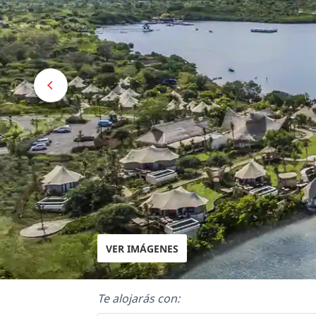
VER IMÁGENES
Te alojarás con: