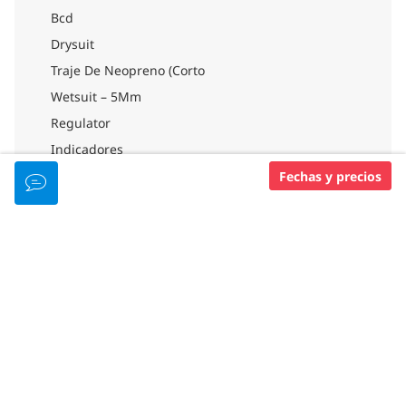
Bcd
Drysuit
Traje De Neopreno (Corto
Wetsuit – 5Mm
Regulator
Indicadores
Boots
Fechas y precios
Children Sizes
INSTALACIONES DE BUCEO
Aula Con Aire Acondicionado
Wi-Fi (Gratis)
Dive Boat