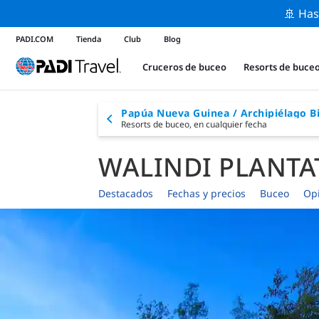
🚢 Has
PADI.COM
Tienda
Club
Blog
Cruceros de buceo
Resorts de buce
Papúa Nueva Guinea / Archipiélago B
Resorts de buceo,
en cualquier fecha
WALINDI PLANTA
Destacados
Fechas y precios
Buceo
Op