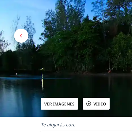
VER IMÁGENES
VÍDEO
Te alojarás con: