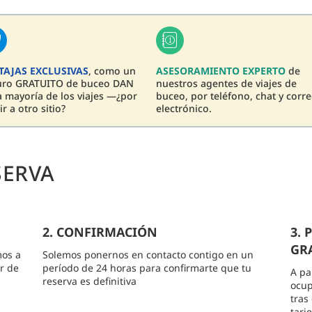
TAJAS EXCLUSIVAS
, como un
ASESORAMIENTO EXPERTO
de
uro GRATUITO de buceo DAN
nuestros agentes de viajes de
a mayoría de los viajes —¿por
buceo, por teléfono, chat y corr
ir a otro sitio?
electrónico.
SERVA
2. CONFIRMACIÓN
3.
GRA
mos a
Solemos ponernos en contacto contigo en un
r de
período de 24 horas para confirmarte que tu
A pa
reserva es definitiva
ocup
tras
tarj