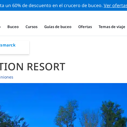
ta un 60% de descuento en el crucero de buceo.
Ver oferta
o
Buceo
Cursos
Guías de buceo
Ofertas
Temas de viaje
ismarck
TION RESORT
iniones