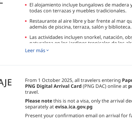
L
El alojamiento incluye bungalows de madera y
todas con terrazas y muebles tradicionales.
Restaurante al aire libre y bar frente al mar q
además de piscina, terraza, salón y biblioteca.
Las actividades incluyen snorkel, natación, ob
naturaleza en los jardines tropicales de los a
Leer más
AJE
From 1 October 2025, all travelers entering
Pap
PNG Digital Arrival Card
(PNG DAC) online at
p
travel.
Please note
this is not a visa, only the arrival d
separately at
evisa.ica.gov.pg
Present your confirmation email on arrival for f