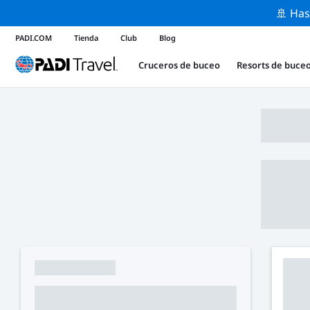
🚢 Has
PADI.COM
Tienda
Club
Blog
Cruceros de buceo
Resorts de buce