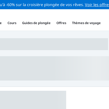
u'à -60% sur la croisière plongée de vos rêves.
Voir les offre
e
Cours
Guides de plongée
Offres
Thèmes de voyage