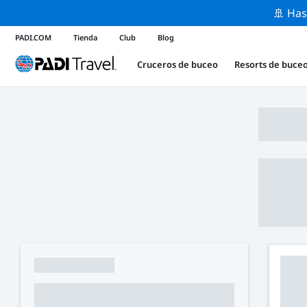
🚢 Has
PADI.COM
Tienda
Club
Blog
Cruceros de buceo
Resorts de buce