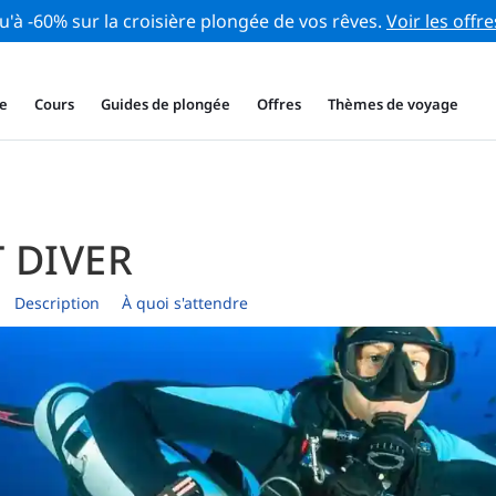
u'à -60% sur la croisière plongée de vos rêves.
Voir les offre
e
Cours
Guides de plongée
Offres
Thèmes de voyage
 DIVER
Description
À quoi s'attendre