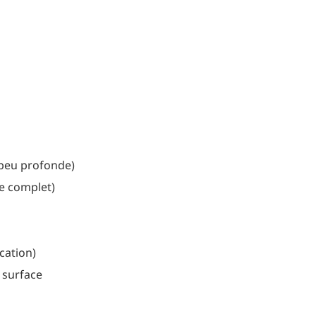
 peu profonde)
e complet)
cation)
 surface