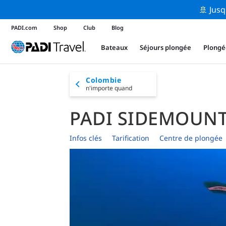
🚢 Jusq
PADI.com
Shop
Club
Blog
Bateaux
Séjours plongée
Plongé
Colombie
n'importe quand
PADI SIDEMOUNT
Infos clés
Tarification
Centre de plongée