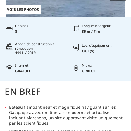
VOIR LES PHOTOS
Cabines
Longueur/largeur
8
35 m / 7 m
Année de construction /
Loc. d'équipement
rénovation
OUI ($)
1991 / 2019
Internet
Nitrox
GRATUIT
GRATUIT
EN BREF
Bateau flambant neuf et magnifique naviguant sur les
Galapagos, avec un itinéraire moderne et actualisé
incluant Marchena, un site auparavant visité uniquement
par les scientifiques