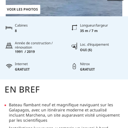
VOIR LES PHOTOS
Cabines
Longueur/largeur
8
35 m / 7 m
Année de construction /
Loc. d'équipement
rénovation
OUI ($)
1991 / 2019
Internet
Nitrox
GRATUIT
GRATUIT
EN BREF
Bateau flambant neuf et magnifique naviguant sur les
Galapagos, avec un itinéraire moderne et actualisé
incluant Marchena, un site auparavant visité uniquement
par les scientifiques