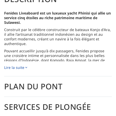
Fenides Liveaboard est un luxueux yacht Phinisi qui allie un
service cinq étoiles au riche patrimoine maritime de
Sulawesi.
Construit par le célèbre constructeur de bateaux Konjo d'Ara,
il allie l'artisanat traditionnel indonésien au design et au
confort modernes, créant un navire à la fois élégant et
authentique.
Pouvant accueillir jusqu'à dix passagers, Fenides propose
une croisière intime et personnalisée dans les plus belles
régions d'Indonésie, dont Komodo, Raja Ampat, la mer de
Banda, Alor et Halmahera. Chaque itinéraire explore des
Lire la suite
récifs isolés, des jardins de corail immaculés et une vie
marine riche dans des zones rarement visitées par d'autres
navires.
PLAN DU PONT
Le yacht dispose de cinq cabines spacieuses et climatisées,
chacune dotée d'une salle de bain privative, de finitions
soignées et de produits de soins écologiques Sensatia. Parmi
les améliorations récentes, on compte l'énergie solaire et
SERVICES DE PLONGÉE
l'internet Starlink gratuit, témoignant de l'engagement de
Fenides en faveur du développement durable et du confort
des passagers.