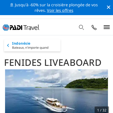
🚢 Jusqu'à -60% sur la croisière plongée de vos
rêves.
Voir les offres
Indonésie
Bateaux,
n'importe quand
FENIDES LIVEABOARD
1 / 32