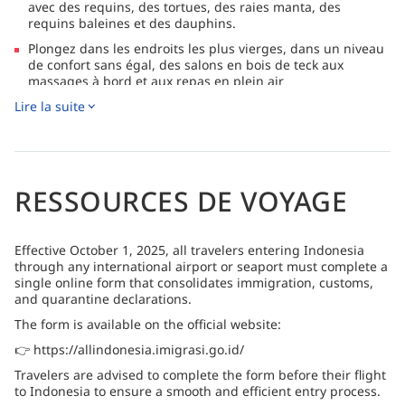
avec des requins, des tortues, des raies manta, des
requins baleines et des dauphins.
Plongez dans les endroits les plus vierges, dans un niveau
de confort sans égal, des salons en bois de teck aux
massages à bord et aux repas en plein air
Lire la suite
Entre les plongées, vous pouvez surfer, faire du kayak et du
paddleboard ou organiser un barbecue sur une plage
privée.
Prenez un verre lors d'une belle journée de plongée avec
les boissons du bar bien approvisionné et regardez le
RESSOURCES DE VOYAGE
soleil se coucher et les étoiles sortir de l'océan
Effective October 1, 2025, all travelers entering Indonesia
through any international airport or seaport must complete a
single online form that consolidates immigration, customs,
and quarantine declarations.
The form is available on the official website:
👉 https://allindonesia.imigrasi.go.id/
Travelers are advised to complete the form before their flight
to Indonesia to ensure a smooth and efficient entry process.