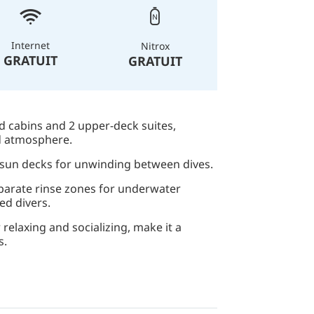
Internet
Nitrox
GRATUIT
GRATUIT
 cabins and 2 upper-deck suites,
ed atmosphere.
 sun decks for unwinding between dives.
parate rinse zones for underwater
ed divers.
 relaxing and socializing, make it a
s.
ng and Water Sports) and fully compliant