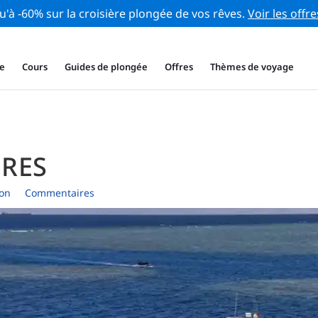
u'à -60% sur la croisière plongée de vos rêves.
Voir les offre
e
Cours
Guides de plongée
Offres
Thèmes de voyage
URES
ion
Commentaires