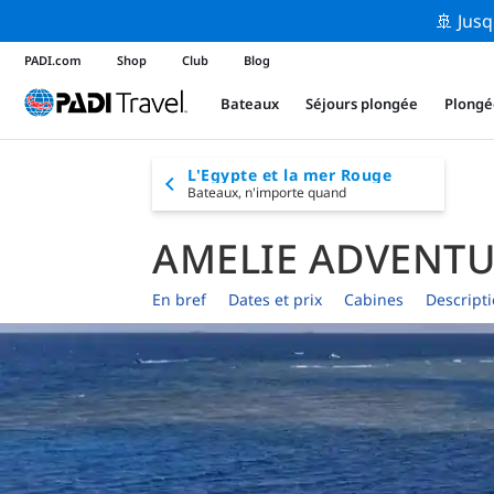
🚢 Jusq
PADI.com
Shop
Club
Blog
Bateaux
Séjours plongée
Plongé
L'Egypte et la mer Rouge
Bateaux,
n'importe quand
AMELIE ADVENT
En bref
Dates et prix
Cabines
Descript