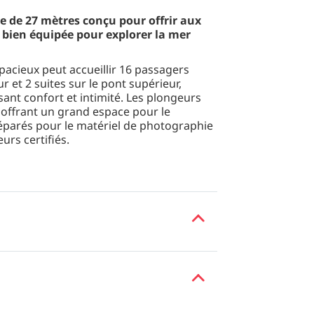
e de 27 mètres conçu pour offrir aux
 bien équipée pour explorer la mer
pacieux peut accueillir 16 passagers
r et 2 suites sur le pont supérieur,
sant confort et intimité. Les plongeurs
 offrant un grand espace pour le
séparés pour le matériel de photographie
urs certifiés.
ace avant équipé de transats et ses
melie Adventures offre un vaste espace de
uipé du matériel de sécurité essentiel,
, et dispose d'outils de navigation
uotidien, une bibliothèque, le Wi-Fi, des
des repas en plein air conviviaux. Pour
 en aluminium Coltri Luxfer de 12 litres,
r demande. Son équipage local et
listes et ses installations pour les non-
éal pour ceux qui recherchent une