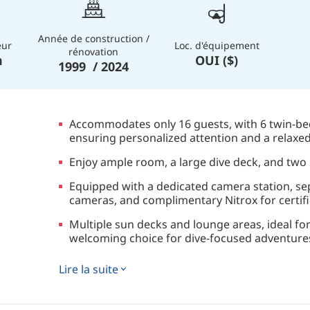
Année de construction /
eur
Loc. d'équipement
rénovation
m
OUI ($)
1999 / 2024
Accommodates only 16 guests, with 6 twin-bed
ensuring personalized attention and a relax
Enjoy ample room, a large dive deck, and two
Equipped with a dedicated camera station, se
cameras, and complimentary Nitrox for certifi
Multiple sun decks and lounge areas, ideal for
welcoming choice for dive-focused adventure
✅ Certified by Egypt’s CDWS (Chamber of Divi
Lire la suite
with legal and safety standards.