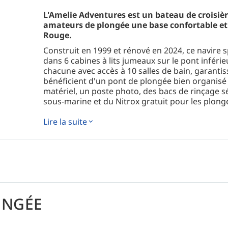
L'Amelie Adventures est un bateau de croisièr
amateurs de plongée une base confortable et
Rouge.
Construit en 1999 et rénové en 2024, ce navire s
dans 6 cabines à lits jumeaux sur le pont inférieu
chacune avec accès à 10 salles de bain, garantis
bénéficient d'un pont de plongée bien organisé
matériel, un poste photo, des bacs de rinçage 
sous-marine et du Nitrox gratuit pour les plonge
Avec ses deux vastes ponts ensoleillés, son esp
Lire la suite
confortables salons intérieurs et extérieurs, A
détente. Le bateau est également entièrement éq
conforme à la réglementation côtière égyptienne
avancés tels que radar, sonar et GPS.
Parmi les autres points forts, citons le ménage q
cabines climatisées et un espace barbecue pour 
les plongeurs, le bateau dispose de 30 bouteilles
ONGÉE
des bouteilles de 15 litres étant disponibles su
international expérimenté, ses itinéraires natura
plongeurs font d'Amelie Adventures le choix id