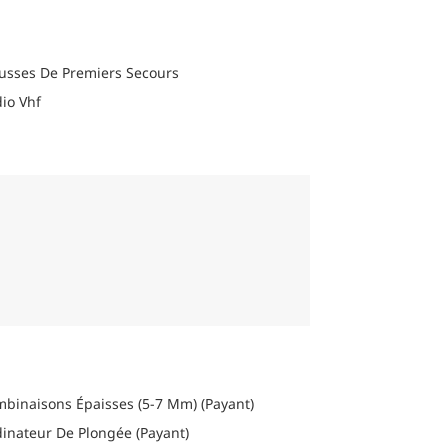
euse et confortable.
chaque itinéraire pour trouver des
usses De Premiers Secours
endre.
io Vhf
binaisons Épaisses (5-7 Mm) (Payant)
inateur De Plongée (Payant)