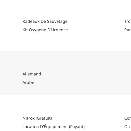
expérience de safari en bateau à la fois aventur
Comment s'y rendre
Veuillez vous référer à la section logistique de 
Radeaux De Sauvetage
Tro
informations détaillées sur la façon de vous y r
Kit Oxygène D'Urgence
Rad
Allemand
Arabe
Nitrox (Gratuit)
Com
Location D'Équipement (Payant)
Ord