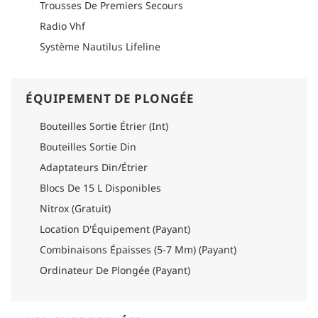
de luxe combinant des cabines bien aménagées, des
Trousses De Premiers Secours
installations de qualité à bord, des divertissements et un fort
Radio Vhf
accent mis sur des plongées mémorables et l'exploration
marine aux Maldives.
Système Nautilus Lifeline
Comment s'y rendre
Veuillez consulter la section logistique de chaque itinéraire
pour obtenir des informations détaillées sur la manière de s'y
ÉQUIPEMENT DE PLONGÉE
rendre.
Bouteilles Sortie Étrier (Int)
Bouteilles Sortie Din
Adaptateurs Din/Étrier
Blocs De 15 L Disponibles
Nitrox (Gratuit)
Location D'Équipement (Payant)
Combinaisons Épaisses (5-7 Mm) (Payant)
Ordinateur De Plongée (Payant)