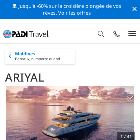
🚢 Jusqu'à -60% sur la croisière plongée de vos
rêves.
Voir les offres
Maldives
Bateaux,
n'importe quand
ARIYAL
1 / 41