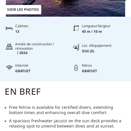
VOIR LES PHOTOS
Cabines
Longueur/largeur
13
45 m / 10 m
Année de construction /
Loc. d'équipement
rénovation
OUI ($)
/ 2024
Internet
Nitrox
GRATUIT
GRATUIT
EN BREF
Free Nitrox is available for certified divers, extending
bottom times and enhancing overall dive comfort.
A spacious freshwater jacuzzi on the sun deck provides a
relaxing spot to unwind between dives and at sunset.