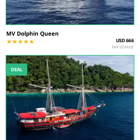
MV Dolphin Queen
★
★
★
★
★
USD 666
PAR VOYAGE