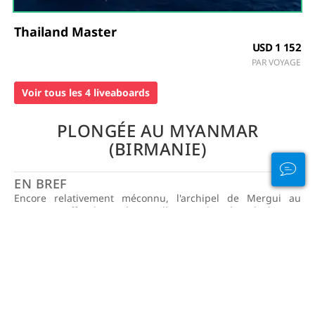
Thailand Master
USD 1 152
PAR VOYAGE
Voir tous les 4 liveaboards
PLONGÉE AU MYANMAR
(BIRMANIE)
EN BREF
Encore relativement méconnu, l'archipel de Mergui au
Myanmar offre l'une des meilleures plongées de la mer
d'Andaman. Bien que de nombreux sites proches du
continent aient été surexploités, les safaris de plongée à
bord des bateaux de croisière se déplacent plus loin,
atteignant les îles les plus à l'ouest et la moitié nord de
l'archipel. En raison de la nouveauté de cette destination,
vous ne savez jamais ce que vous pourriez voir. Mais les
observations courantes comprennent des écoles de raies du
diable, des requins nourrices et le requin-baleine