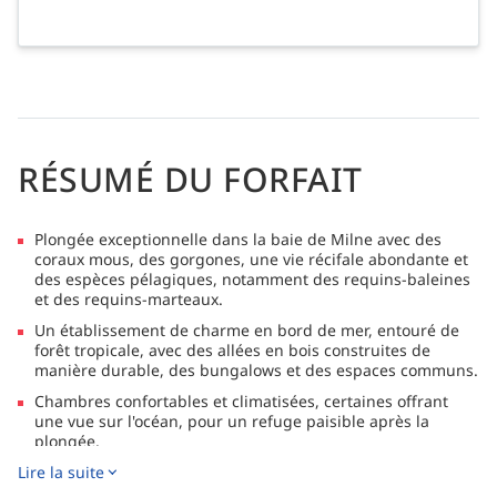
RÉSUMÉ DU FORFAIT
Plongée exceptionnelle dans la baie de Milne avec des
coraux mous, des gorgones, une vie récifale abondante et
des espèces pélagiques, notamment des requins-baleines
et des requins-marteaux.
Un établissement de charme en bord de mer, entouré de
forêt tropicale, avec des allées en bois construites de
manière durable, des bungalows et des espaces communs.
Chambres confortables et climatisées, certaines offrant
une vue sur l'océan, pour un refuge paisible après la
plongée.
Lire la suite
Un large éventail d'activités, notamment des randonnées
vers des cascades, des sources thermales, des expériences