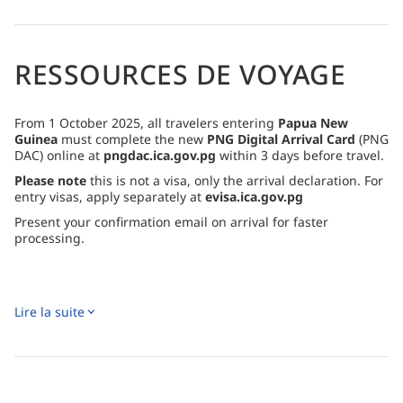
culturelles, des pique-niques sur la plage et des visites de
la grotte du crâne.
RESSOURCES DE VOYAGE
From 1 October 2025, all travelers entering
Papua New
Guinea
must complete the new
PNG Digital Arrival Card
(PNG
DAC) online at
pngdac.ica.gov.pg
within 3 days before travel.
Please note
this is not a visa, only the arrival declaration. For
entry visas, apply separately at
evisa.ica.gov.pg
Present your confirmation email on arrival for faster
processing.
Lire la suite