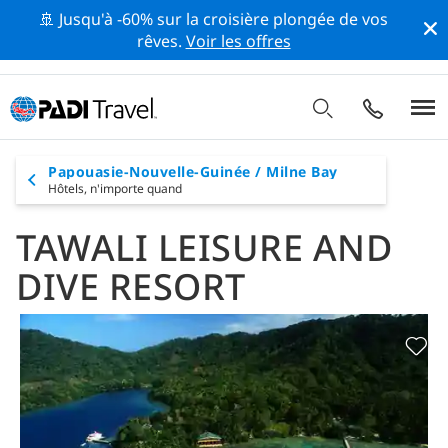
🚢 Jusqu'à -60% sur la croisière plongée de vos
rêves.
Voir les offres
Papouasie-Nouvelle-Guinée / Milne Bay
Hôtels,
n'importe quand
TAWALI LEISURE AND
DIVE RESORT