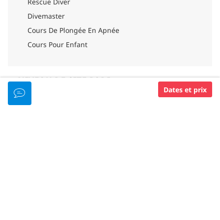
Rescue Diver
Divemaster
Cours De Plongée En Apnée
Cours Pour Enfant
NIVEAU DE SITE PADI
Dates et prix
Padi 5 Star Idc
Padi Dive Resort
Padi Tecrec Center
POUR VOTRE SÉCURITÉ
Kit Oxygène D'Urgence
Trousses De Premiers Secours
Radio Vhf