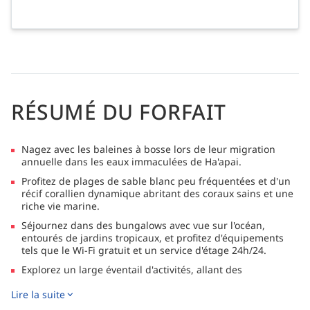
RÉSUMÉ DU FORFAIT
Nagez avec les baleines à bosse lors de leur migration
annuelle dans les eaux immaculées de Ha'apai.
Profitez de plages de sable blanc peu fréquentées et d'un
récif corallien dynamique abritant des coraux sains et une
riche vie marine.
Séjournez dans des bungalows avec vue sur l'océan,
entourés de jardins tropicaux, et profitez d'équipements
tels que le Wi-Fi gratuit et un service d'étage 24h/24.
Explorez un large éventail d'activités, allant des
promenades sur le récif, au kayak et aux visites culturelles,
Lire la suite
en passant par la découverte d'anciens pétroglyphes à
proximité.