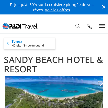
🚢 Jusqu'à -60% sur la croisière plongée de vos
rêves.
Voir les offres
Tonga
Hôtels,
n'importe quand
SANDY BEACH HOTEL &
RESORT