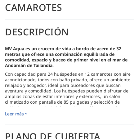
CAMAROTES
DESCRIPCIÓN
MV Aqua es un crucero de vida a bordo de acero de 32
metros que ofrece una combinación equilibrada de
comodidad, espacio y buceo de primer nivel en el mar de
Andamán de Tailandia.
Con capacidad para 24 huéspedes en 12 camarotes con aire
acondicionado, todos con baño privado, ofrece un ambiente
relajado y acogedor, ideal para buceadores que buscan
aventura y comodidad. Los huéspedes pueden disfrutar de
amplias zonas de estar interiores y exteriores, un salón
climatizado con pantalla de 85 pulgadas y selección de
películas, y una variedad de comidas recién preparadas
durante todo el viaje.
Leer más
Los itinerarios incluyen los lugares emblemáticos del norte
de Andamán (islas Similan, Koh Bon, Koh Tachai, roca
Richelieu), los coloridos arrecifes y pináculos del sur de
PLANO DE CUBIERTA
Andamán (Koh Haa, Hin Daeng, Hin Muang, Lipe, Phi Phi), así