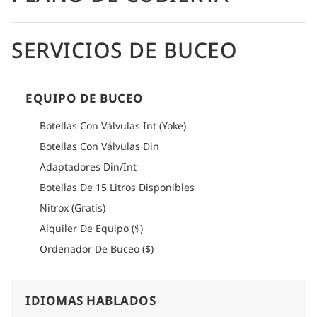
como viajes combinados que muestran ambas regiones. Con
un servicio excelente, operaciones de buceo confiables y
Nitrox gratuito para los pasajeros certificados durante la
SERVICIOS DE BUCEO
temporada 2025-2026, el MV Aqua ofrece una experiencia de
vida a bordo gratificante e inmersiva.
Cómo llegar
EQUIPO DE BUCEO
Por favor consulte la sección de logística de cada itinerario
para obtener información detallada sobre cómo llegar.
Botellas Con Válvulas Int (Yoke)
Botellas Con Válvulas Din
Adaptadores Din/Int
Botellas De 15 Litros Disponibles
Nitrox (Gratis)
Alquiler De Equipo ($)
Ordenador De Buceo ($)
IDIOMAS HABLADOS