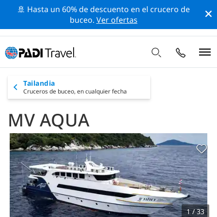
🚢 Hasta un 60% de descuento en el crucero de
buceo.
Ver ofertas
Tailandia
Cruceros de buceo,
en cualquier fecha
MV AQUA
1 / 33