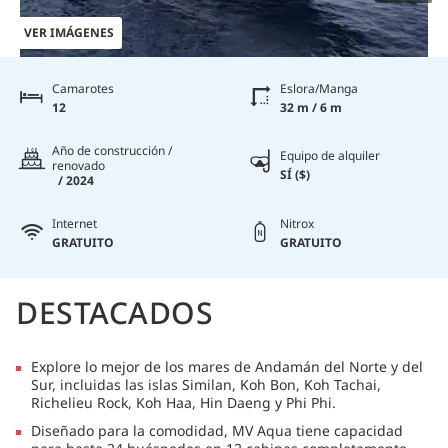
VER IMÁGENES
Camarotes
Eslora/Manga
12
32 m / 6 m
Año de construcción /
Equipo de alquiler
renovado
SÍ ($)
/ 2024
Internet
Nitrox
GRATUITO
GRATUITO
DESTACADOS
Explore lo mejor de los mares de Andamán del Norte y del
Sur, incluidas las islas Similan, Koh Bon, Koh Tachai,
Richelieu Rock, Koh Haa, Hin Daeng y Phi Phi.
Diseñado para la comodidad, MV Aqua tiene capacidad