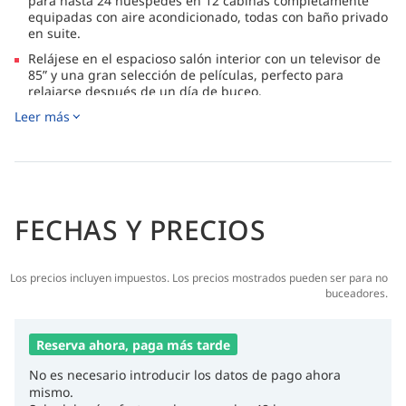
para hasta 24 huéspedes en 12 cabinas completamente
equipadas con aire acondicionado, todas con baño privado
en suite.
Relájese en el espacioso salón interior con un televisor de
85” y una gran selección de películas, perfecto para
relajarse después de un día de buceo.
Leer más
Disfrute de generosas áreas al aire libre que incluyen un
salón con sombra y una terraza, ideales para socializar,
tomar el sol o simplemente disfrutar de las impresionantes
vistas al mar.
FECHAS Y PRECIOS
Los precios incluyen impuestos. Los precios mostrados pueden ser para no
buceadores.
Reserva ahora, paga más tarde
No es necesario introducir los datos de pago ahora
mismo.