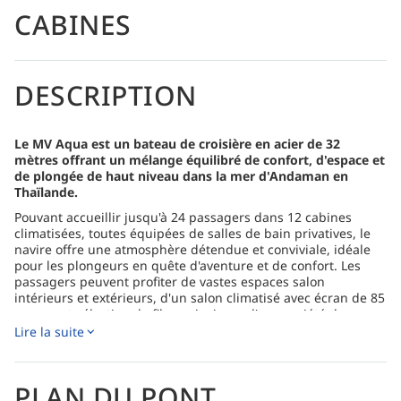
CABINES
DESCRIPTION
Le MV Aqua est un bateau de croisière en acier de 32
mètres offrant un mélange équilibré de confort, d'espace et
de plongée de haut niveau dans la mer d'Andaman en
Thaïlande.
Pouvant accueillir jusqu'à 24 passagers dans 12 cabines
climatisées, toutes équipées de salles de bain privatives, le
navire offre une atmosphère détendue et conviviale, idéale
pour les plongeurs en quête d'aventure et de confort. Les
passagers peuvent profiter de vastes espaces salon
intérieurs et extérieurs, d'un salon climatisé avec écran de 85
pouces et sélection de films, ainsi que d'une variété de repas
fraîchement préparés servis tout au long du voyage.
Lire la suite
Les itinéraires incluent les sites emblématiques des îles
Andaman du Nord (îles Similan, Koh Bon, Koh Tachai,
Richelieu Rock), les récifs et pinacles colorés des îles
PLAN DU PONT