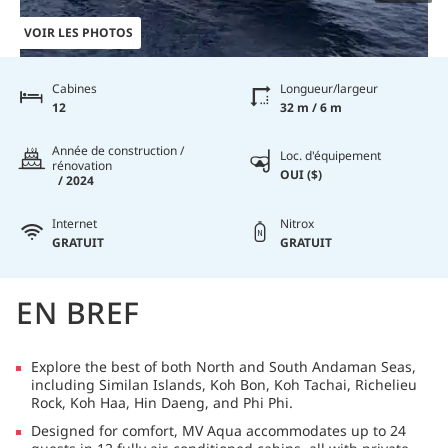
VOIR LES PHOTOS
Cabines
Longueur/largeur
12
32 m / 6 m
Année de construction /
Loc. d'équipement
rénovation
OUI ($)
/ 2024
Internet
Nitrox
GRATUIT
GRATUIT
EN BREF
Explore the best of both North and South Andaman Seas,
including Similan Islands, Koh Bon, Koh Tachai, Richelieu
Rock, Koh Haa, Hin Daeng, and Phi Phi.
Designed for comfort, MV Aqua accommodates up to 24