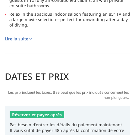
guests in 12 fully air-conditioned cabins, all with private
en-suite bathrooms.
Relax in the spacious indoor saloon featuring an 85” TV and
a large movie selection—perfect for unwinding after a day
of diving.
Enjoy generous outdoor areas including a shaded lounge
Lire la suite
and sundeck, ideal for socializing, sunbathing, or simply
taking in the stunning sea views.
DATES ET PRIX
Les prix incluent les taxes. Il se peut que les prix indiqués concernent les
non-plongeurs.
Réservez et payez après
Pas besoin d'entrer les détails du paiement maintenant.
Il vous suffit de payer 48h après la confirmation de votre