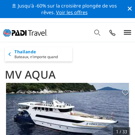
🚢 Jusqu'à -60% sur la croisière plongée de vos
rêves.
Voir les offres
Thaïlande
Bateaux,
n'importe quand
MV AQUA
1 / 33