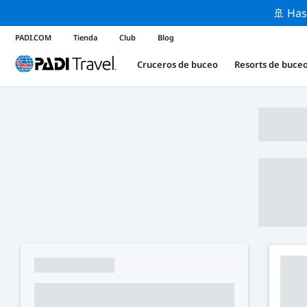
🚢 Has
PADI.COM
Tienda
Club
Blog
Cruceros de buceo
Resorts de buce