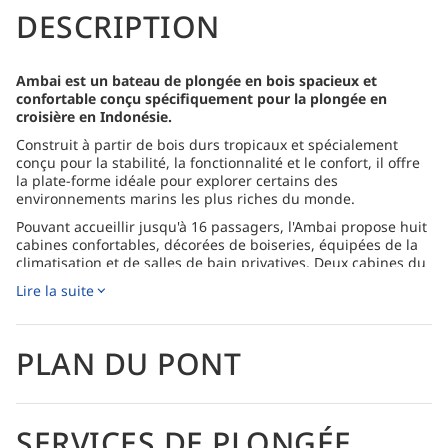
DESCRIPTION
Ambai est un bateau de plongée en bois spacieux et
confortable conçu spécifiquement pour la plongée en
croisière en Indonésie.
Construit à partir de bois durs tropicaux et spécialement
conçu pour la stabilité, la fonctionnalité et le confort, il offre
la plate-forme idéale pour explorer certains des
environnements marins les plus riches du monde.
Pouvant accueillir jusqu'à 16 passagers, l'Ambai propose huit
cabines confortables, décorées de boiseries, équipées de la
climatisation et de salles de bain privatives. Deux cabines du
pont supérieur sont équipées de lits doubles et de grandes
Lire la suite
fenêtres avec vue sur la mer, tandis que six cabines du pont
inférieur proposent des lits jumeaux ou des lits doubles avec
une couchette supérieure supplémentaire. Un équipage
chaleureux de 18 personnes, parlant couramment l'anglais,
PLAN DU PONT
le français et l'indonésien, assure un service personnalisé et
une atmosphère chaleureuse et accueillante tout au long de
chaque voyage.
SERVICES DE PLONGÉE
Les clients peuvent se détendre dans le salon climatisé