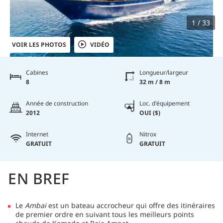
1 / 33
VOIR LES PHOTOS
VIDÉO
Cabines
Longueur/largeur
8
32 m / 8 m
Année de construction
Loc. d'équipement
2012
OUI ($)
Internet
Nitrox
GRATUIT
GRATUIT
EN BREF
Le
Ambai
est un bateau accrocheur qui offre des itinéraires
de premier ordre en suivant tous les meilleurs points