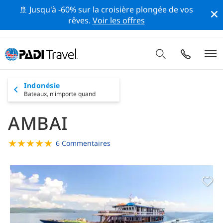
🚢 Jusqu'à -60% sur la croisière plongée de vos
rêves.
Voir les offres
Indonésie
Bateaux,
n'importe quand
AMBAI
★
★
★
★
★
6 Commentaires