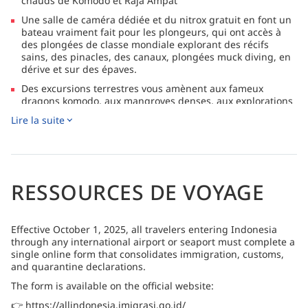
chauds de Komodo et Raja Ampat
Une salle de caméra dédiée et du nitrox gratuit en font un
bateau vraiment fait pour les plongeurs, qui ont accès à
des plongées de classe mondiale explorant des récifs
sains, des pinacles, des canaux, plongées muck diving, en
dérive et sur des épaves.
Des excursions terrestres vous amènent aux fameux
dragons komodo, aux mangroves denses, aux explorations
pour voir des oiseaux de paradis et aux randonnées en
Lire la suite
montagne pour capturer des vues époustouflantes
RESSOURCES DE VOYAGE
Effective October 1, 2025, all travelers entering Indonesia
through any international airport or seaport must complete a
single online form that consolidates immigration, customs,
and quarantine declarations.
The form is available on the official website:
👉 https://allindonesia.imigrasi.go.id/