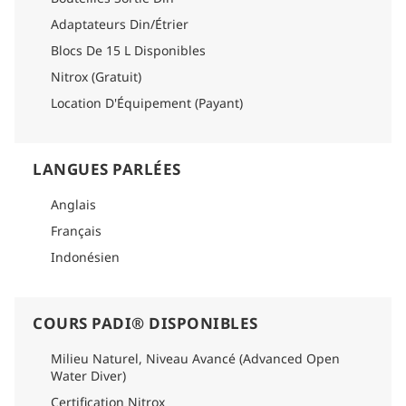
Comment s'y rendre
Adaptateurs Din/Étrier
Veuillez vous référer à la section logistique de chaque
itinéraire pour trouver des informations détaillées sur la
Blocs De 15 L Disponibles
façon de vous y rendre.
Nitrox (Gratuit)
Location D'Équipement (Payant)
LANGUES PARLÉES
Anglais
Français
Indonésien
COURS PADI® DISPONIBLES
Milieu Naturel, Niveau Avancé (Advanced Open
Water Diver)
Certification Nitrox