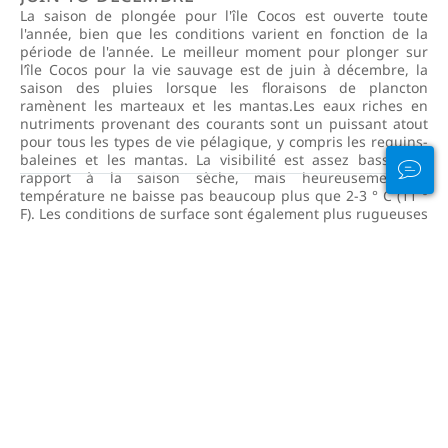
La saison de plongée pour l'île Cocos est ouverte toute
l'année, bien que les conditions varient en fonction de la
période de l'année. Le meilleur moment pour plonger sur
l’île Cocos pour la vie sauvage est de juin à décembre, la
saison des pluies lorsque les floraisons de plancton
ramènent les marteaux et les mantas.Les eaux riches en
nutriments provenant des courants sont un puissant atout
pour tous les types de vie pélagique, y compris les requins-
baleines et les mantas. La visibilité est assez basse par
rapport à la saison sèche, mais heureusement la
température ne baisse pas beaucoup plus que 2-3 ° C (11 °
F). Les conditions de surface sont également plus rugueuses
et les courants sont plus forts en ce moment.La saison
sèche, entre décembre et mai, offre de bien meilleures
conditions d’eau avec moins de vagues et une meilleure
visibilité, jusqu’à 30 m (100 pi). Les plongeurs moins
expérimentés préféreront peut-être cette période et il est à
noter que la traversée vers Cocos sera beaucoup plus facile
lorsque la mer sera plus calme.
Voir notre guide de plongée complet