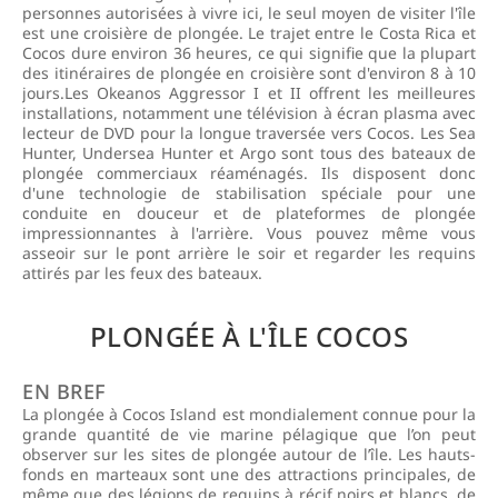
personnes autorisées à vivre ici, le seul moyen de visiter l'île
est une croisière de plongée. Le trajet entre le Costa Rica et
Cocos dure environ 36 heures, ce qui signifie que la plupart
des itinéraires de plongée en croisière sont d'environ 8 à 10
jours.Les Okeanos Aggressor I et II offrent les meilleures
installations, notamment une télévision à écran plasma avec
lecteur de DVD pour la longue traversée vers Cocos. Les Sea
Hunter, Undersea Hunter et Argo sont tous des bateaux de
plongée commerciaux réaménagés. Ils disposent donc
d'une technologie de stabilisation spéciale pour une
conduite en douceur et de plateformes de plongée
impressionnantes à l'arrière. Vous pouvez même vous
asseoir sur le pont arrière le soir et regarder les requins
attirés par les feux des bateaux.
PLONGÉE À L'ÎLE COCOS
EN BREF
La plongée à Cocos Island est mondialement connue pour la
grande quantité de vie marine pélagique que l’on peut
observer sur les sites de plongée autour de l’île. Les hauts-
fonds en marteaux sont une des attractions principales, de
même que des légions de requins à récif noirs et blancs, de