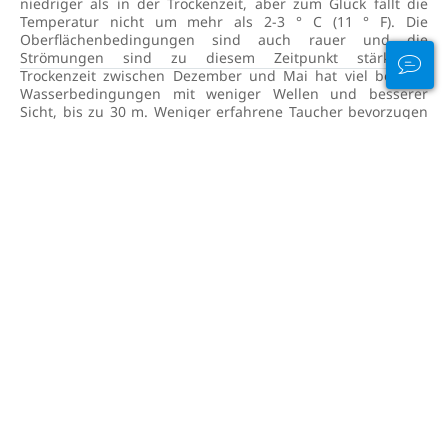
niedriger als in der Trockenzeit, aber zum Glück fällt die
Temperatur nicht um mehr als 2-3 ° C (11 ° F). Die
Oberflächenbedingungen sind auch rauer und die
Strömungen sind zu diesem Zeitpunkt stärker.Die
Trockenzeit zwischen Dezember und Mai hat viel bessere
Wasserbedingungen mit weniger Wellen und besserer
Sicht, bis zu 30 m. Weniger erfahrene Taucher bevorzugen
diese Zeit und es ist erwähnenswert, dass die Überfahrt
nach Cocos bei ruhigeren Meeresbedingungen viel
einfacher ist.
Sehen Sie sich unseren kompletten Tauchführer an
WIE KOMME ICH NACH COCOS
ISLAND?
Die Insel Cocos ist nur mit Tauchbooten zu erreichen, die
von Puntarenas Stadt an der Küste Costa Ricas aus starten.
Der nächstgelegene internationale Flughafen ist San Jose,
der etwa zwei Autostunden vom Abfahrtshafen entfernt
liegt. Die meisten Tauchsafari-Boote holen die Gäste von