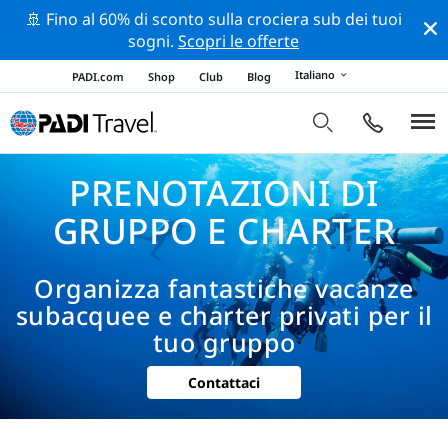
🚢 Fino al 60% di sconto sulla crociera sub dei tuoi
sogni.
Scopri le offerte
Italiano
PADI.com
Shop
Club
Blog
PRENOTAZIONI DI
GRUPPO E CHARTER
Organizza fantastiche vacanze
subacquee e charter privati ​​per il
tuo gruppo
Contattaci