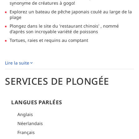
synonyme de créatures à gogo!
Explorez un bateau de pêche japonais coulé au large de la
plage
Plongez dans le site du 'restaurant chinois' , nommé
d'après son incroyable variété de poissons
Tortues, raies et requins au comptant
DESCRIPTION
Lire la suite
Bali Reef Divers
est un centre de plongée PADI 5 étoiles,
situé à proximité immédiate des sites de plongée les plus
SERVICES DE PLONGÉE
connus et les plus confidentiels de Bali.
Choisissez parmi une gamme de cours PADI, du niveau
débutant jusqu'au Divemaster, ou apprenez une nouvelle
discipline grâce à l'un de leurs cours de spécialité. Des
LANGUES PARLÉES
instructeurs qualifiés et expérimentés enseignent en anglais,
français, néerlandais ou indonésien. Bali offre des plongées
Anglais
exceptionnelles pour tous les niveaux : épaves mystérieuses,
tombants vertigineux, plongées dérivantes palpitantes,
Néerlandais
créatures étranges et rares, jardins coralliens à couper le
Français
souffle et poissons gigantesques.