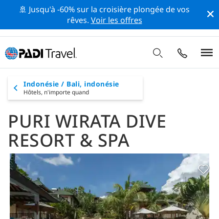
🚢 Jusqu'à -60% sur la croisière plongée de vos
rêves.
Voir les offres
Indonésie / Bali, indonésie
Hôtels,
n'importe quand
PURI WIRATA DIVE
RESORT & SPA