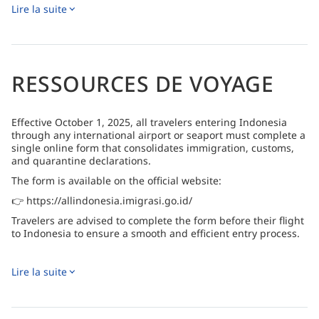
professionnelle pour tous les niveaux, encadrée par une
Lire la suite
équipe expérimentée et disposant d'une piscine
d'entraînement dédiée.
Des installations de villégiature relaxantes comprenant
une piscine à débordement avec vue sur l'océan, des soins
spa et un restaurant en plein air servant des fruits de mer
RESSOURCES DE VOYAGE
frais et des cocktails dans une atmosphère tropicale
paisible
Effective October 1, 2025, all travelers entering Indonesia
through any international airport or seaport must complete a
single online form that consolidates immigration, customs,
and quarantine declarations.
The form is available on the official website:
👉 https://allindonesia.imigrasi.go.id/
Travelers are advised to complete the form before their flight
to Indonesia to ensure a smooth and efficient entry process.
Lire la suite