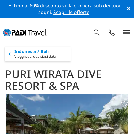
🚢 Fino al 60% di sconto sulla crociera sub dei tuoi
sogni.
Scopri le offerte
Indonesia / Bali
Viaggi sub,
qualsiasi data
PURI WIRATA DIVE
RESORT & SPA