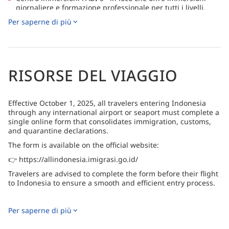
giornaliere e formazione professionale per tutti i livelli,
supportato da personale esperto e da una piscina di
Per saperne di più
formazione dedicata
Strutture rilassanti del resort, tra cui una piscina a sfioro
con vista sull'oceano, trattamenti spa e un ristorante
all'aperto che serve pesce fresco e cocktail in una tranquilla
atmosfera tropicale.
RISORSE DEL VIAGGIO
Effective October 1, 2025, all travelers entering Indonesia
through any international airport or seaport must complete a
single online form that consolidates immigration, customs,
and quarantine declarations.
The form is available on the official website:
👉 https://allindonesia.imigrasi.go.id/
Travelers are advised to complete the form before their flight
to Indonesia to ensure a smooth and efficient entry process.
Per saperne di più