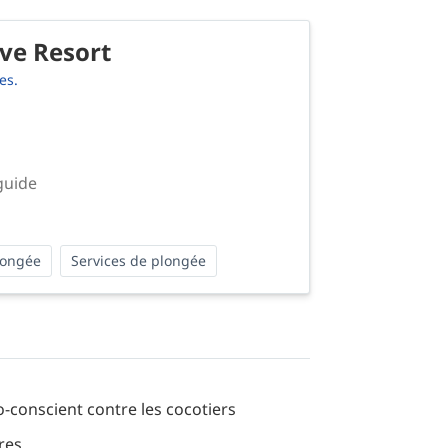
ive Resort
es.
guide
longée
Services de plongée
-conscient contre les cocotiers
res