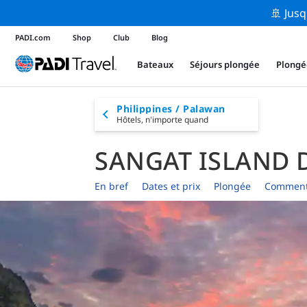
🚢 Jusq
PADI.com
Shop
Club
Blog
Bateaux
Séjours plongée
Plongé
Philippines / Palawan
Hôtels,
n'importe quand
SANGAT ISLAND 
En bref
Dates et prix
Plongée
Comment