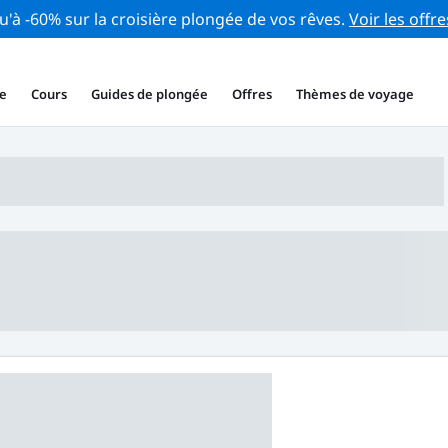
u'à -60% sur la croisière plongée de vos rêves.
Voir les offre
e
Cours
Guides de plongée
Offres
Thèmes de voyage