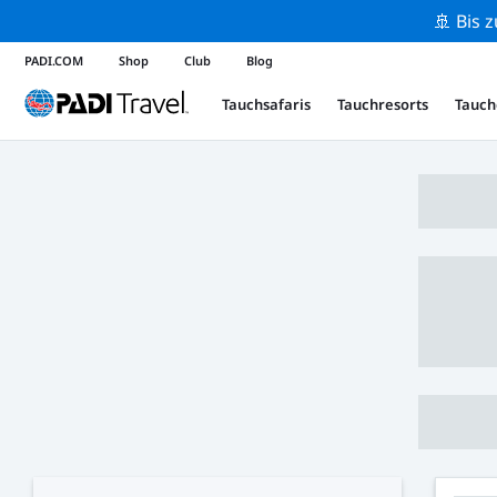
🚢 Bis 
PADI.COM
Shop
Club
Blog
Tauchsafaris
Tauchresorts
Tauch