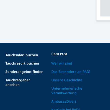
ÜBER PADI
Tauchsafari buchen
Tauchresort buchen
Wer wir sind
Sonderangebot finden
Das Besondere an PADI
Tauchratgeber
Unsere Geschichte
ansehen
Unternehmerische
Verantwortung
AmbassaDivers
Karriere bei PADI