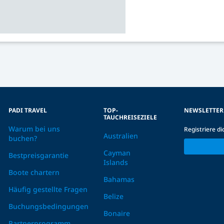
PADI TRAVEL
TOP-
NEWSLETTER
TAUCHREISEZIELE
Warum bei uns
Registriere d
Australien
buchen?
Cayman
Bestpreisgarantie
Islands
Boote chartern
Bahamas
Häufig gestellte Fragen
Belize
Buchungsbedingungen
Bonaire
Partnerprogramm