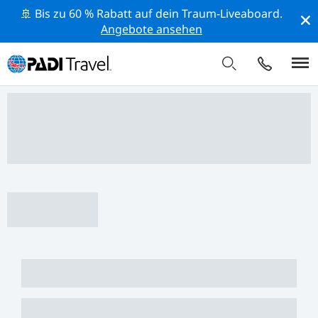
🚢 Bis zu 60 % Rabatt auf dein Traum-Liveaboard.
Angebote ansehen