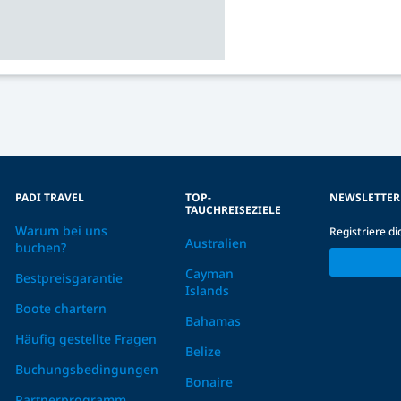
PADI TRAVEL
TOP-
NEWSLETTER
TAUCHREISEZIELE
Warum bei uns
Registriere d
Australien
buchen?
Cayman
Bestpreisgarantie
Islands
Boote chartern
Bahamas
Häufig gestellte Fragen
Belize
Buchungsbedingungen
Bonaire
Partnerprogramm