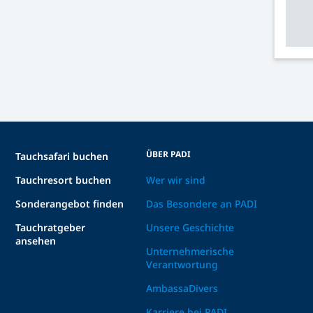
ÜBER PADI
Tauchsafari buchen
Tauchresort buchen
Wer wir sind
Sonderangebot finden
Das Besondere an PADI
Tauchratgeber
Unsere Geschichte
ansehen
Unternehmerische
Verantwortung
AmbassaDivers
Karriere bei PADI