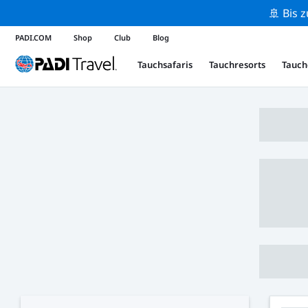
🚢 Bis 
PADI.COM
Shop
Club
Blog
Tauchsafaris
Tauchresorts
Tauch