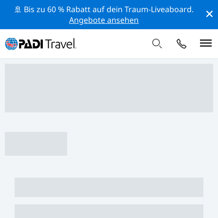
🚢 Bis zu 60 % Rabatt auf dein Traum-Liveaboard.
Angebote ansehen