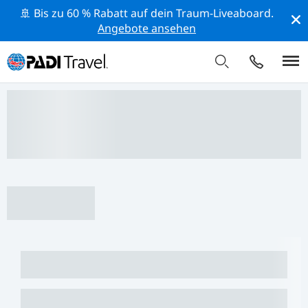
🚢 Bis zu 60 % Rabatt auf dein Traum-Liveaboard.
Angebote ansehen