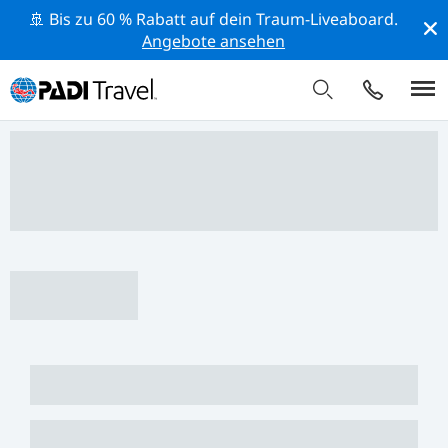
🚢 Bis zu 60 % Rabatt auf dein Traum-Liveaboard.
Angebote ansehen