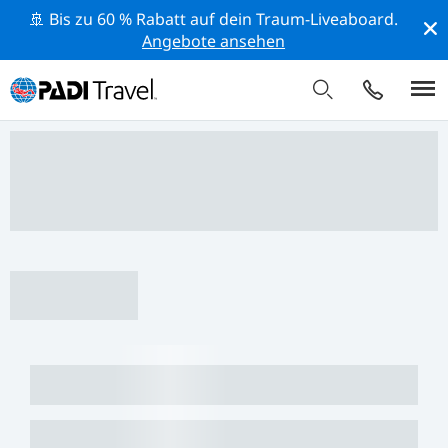
🚢 Bis zu 60 % Rabatt auf dein Traum-Liveaboard.
Angebote ansehen