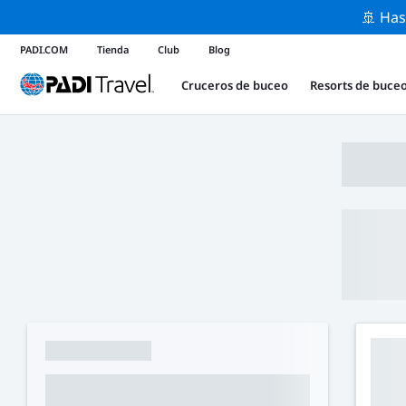
🚢 Has
PADI.COM
Tienda
Club
Blog
Cruceros de buceo
Resorts de buce