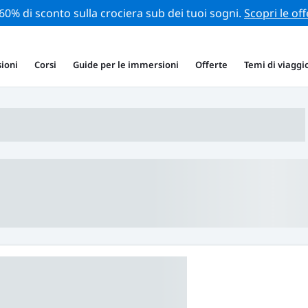
 60% di sconto sulla crociera sub dei tuoi sogni.
Scopri le off
ioni
Corsi
Guide per le immersioni
Offerte
Temi di viaggi