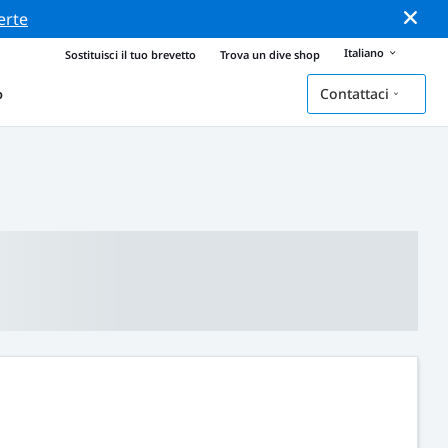
erte
Italiano
Sostituisci il tuo brevetto
Trova un dive shop
Contattaci
o