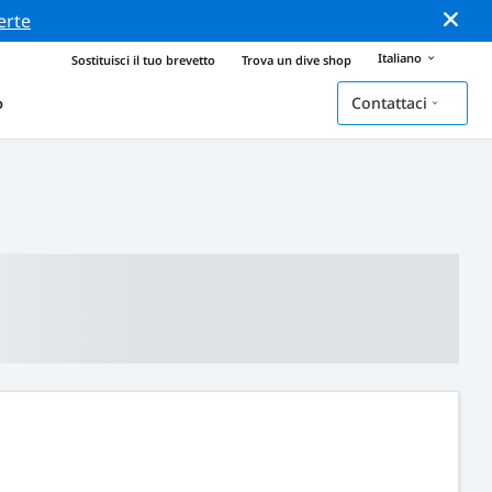
erte
Italiano
Sostituisci il tuo brevetto
Trova un dive shop
Contattaci
o