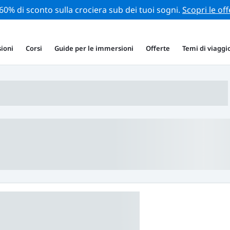
 60% di sconto sulla crociera sub dei tuoi sogni.
Scopri le off
ioni
Corsi
Guide per le immersioni
Offerte
Temi di viaggi