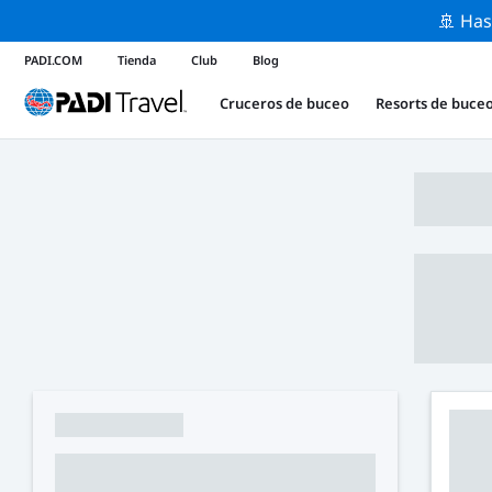
🚢 Has
PADI.COM
Tienda
Club
Blog
Cruceros de buceo
Resorts de buce