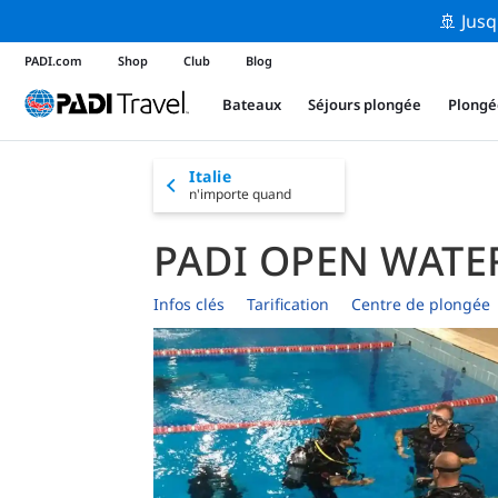
🚢 Jusq
PADI.com
Shop
Club
Blog
Bateaux
Séjours plongée
Plongé
Italie
n'importe quand
PADI OPEN WATE
Infos clés
Tarification
Centre de plongée