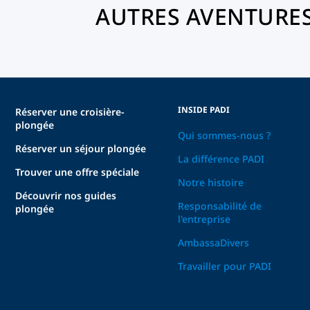
AUTRES AVENTURES
INSIDE PADI
Réserver une croisière-
plongée
Qui sommes-nous ?
Réserver un séjour plongée
La différence PADI
Trouver une offre spéciale
Notre histoire
Découvrir nos guides
Responsabilité de
plongée
l'entreprise
AmbassaDivers
Travailler pour PADI