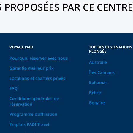
 PROPOSÉES PAR CE CENTRE
VOYAGE PADI
TOP DES DESTINATIONS
PLONGÉE
Pourquoi réserver avec nous
Australie
Garantie meilleur prix
Îles Caïmans
Locations et charters privés
Bahamas
FAQ
Belize
Conditions générales de
Bonaire
réservation
Programme d'affiliation
Emplois PADI Travel