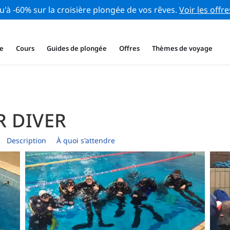
u'à -60% sur la croisière plongée de vos rêves.
Voir les offre
e
Cours
Guides de plongée
Offres
Thèmes de voyage
R DIVER
Description
À quoi s'attendre