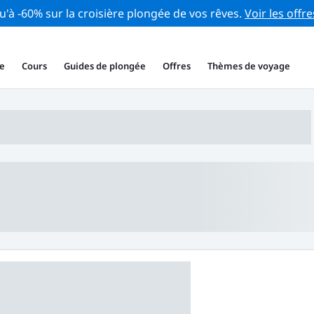
u'à -60% sur la croisière plongée de vos rêves.
Voir les offre
e
Cours
Guides de plongée
Offres
Thèmes de voyage