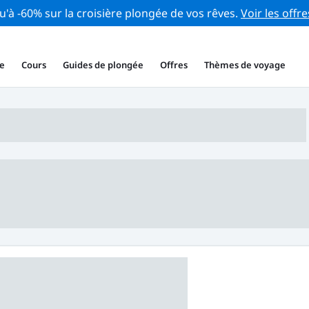
u'à -60% sur la croisière plongée de vos rêves.
Voir les offre
e
Cours
Guides de plongée
Offres
Thèmes de voyage