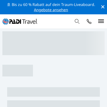
🚢 Bis zu 60 % Rabatt auf dein Traum-Liveaboard.
Angebote ansehen