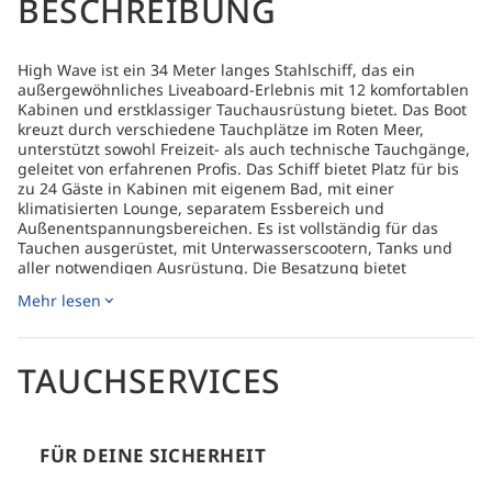
BESCHREIBUNG
High Wave ist ein 34 Meter langes Stahlschiff, das ein
außergewöhnliches Liveaboard-Erlebnis mit 12 komfortablen
Kabinen und erstklassiger Tauchausrüstung bietet. Das Boot
kreuzt durch verschiedene Tauchplätze im Roten Meer,
unterstützt sowohl Freizeit- als auch technische Tauchgänge,
geleitet von erfahrenen Profis. Das Schiff bietet Platz für bis
zu 24 Gäste in Kabinen mit eigenem Bad, mit einer
klimatisierten Lounge, separatem Essbereich und
Außenentspannungsbereichen. Es ist vollständig für das
Tauchen ausgerüstet, mit Unterwasserscootern, Tanks und
aller notwendigen Ausrüstung. Die Besatzung bietet
engagierte Unterstützung, und die Küche serviert täglich
Mehr lesen
drei frische Mahlzeiten, die eine Vielzahl von Geschmäckern
und diätetischen Vorlieben berücksichtigen. Red Sea
Explorers bietet ein erstklassiges Liveaboard-Erlebnis im
Roten Meer, von Sinai bis Sudan, unterstützt sowohl
TAUCHSERVICES
Freizeittauchen als auch technische Erkundungen sowie
Forschungsprojekte. Mit erfahrenen Guides besucht High
Wave eine Reihe von Tauchplätzen, von einfachen bis hin zu
anspruchsvolleren Tiefwasser-Exkursionen, und bietet allen
FÜR DEINE SICHERHEIT
Taucherniveaus professionelle Ausrüstung. Wie man dorthin
kommt Bitte schauen Sie im Logistikabschnitt jedes