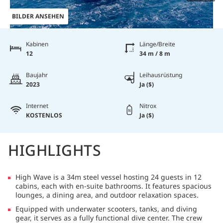
BILDER ANSEHEN
Kabinen
Länge/Breite
12
34 m / 8 m
Baujahr
Leihausrüstung
2023
Ja ($)
Internet
Nitrox
KOSTENLOS
Ja ($)
HIGHLIGHTS
High Wave is a 34m steel vessel hosting 24 guests in 12
cabins, each with en-suite bathrooms. It features spacious
lounges, a dining area, and outdoor relaxation spaces.
Equipped with underwater scooters, tanks, and diving
gear, it serves as a fully functional dive center. The crew