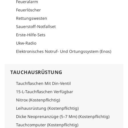
Feueralarm
Reiseplans nach, um detaillierte Informationen darüber zu
finden, wie man dorthin kommt.
Feuerlöscher
Rettungswesten
Sauerstoff-Notfallset
Erste-Hilfe-Sets
Ukw-Radio
Elektronisches Notruf- Und Ortungssystem (Enos)
TAUCHAUSRÜSTUNG
Tauchflaschen Mit Din-Ventil
15-L-Tauchflaschen Verfügbar
Nitrox (Kostenpflichtig)
Leihausrüstung (Kostenpflichtig)
Dicke Neoprenanzüge (5–7 Mm) (Kostenpflichtig)
Tauchcomputer (Kostenpflichtig)