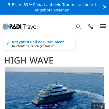
🚢 Bis zu 60 % Rabatt auf dein Traum-Liveaboard.
Angebote ansehen
Aegypten und das Rote Meer
Tauchsafaris,
beliebiges Datum
HIGH WAVE
1 / 49