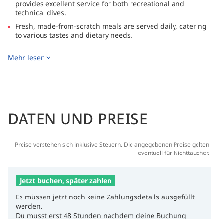
provides excellent service for both recreational and
technical dives.
Fresh, made-from-scratch meals are served daily, catering
to various tastes and dietary needs.
Diving is varied, with options ranging from recreational to
Mehr lesen
technical dives, guided by experienced professionals.
Research and exploration are also supported.
The crew is skilled in deep diving, ensuring safety and
quality experiences throughout the Red Sea.
DATEN UND PREISE
Preise verstehen sich inklusive Steuern. Die angegebenen Preise gelten
eventuell für Nichttaucher.
Jetzt buchen, später zahlen
Es müssen jetzt noch keine Zahlungsdetails ausgefüllt
werden.
Du musst erst 48 Stunden nachdem deine Buchung