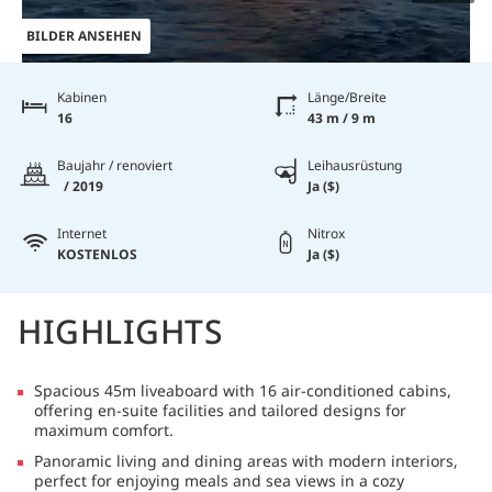
BILDER ANSEHEN
Kabinen
Länge/Breite
16
43 m / 9 m
Baujahr / renoviert
Leihausrüstung
/ 2019
Ja ($)
Internet
Nitrox
KOSTENLOS
Ja ($)
HIGHLIGHTS
Spacious 45m liveaboard with 16 air-conditioned cabins,
offering en-suite facilities and tailored designs for
maximum comfort.
Panoramic living and dining areas with modern interiors,
perfect for enjoying meals and sea views in a cozy