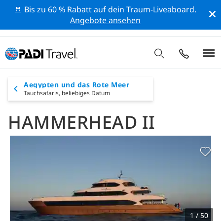
🚢 Bis zu 60 % Rabatt auf dein Traum-Liveaboard.
Angebote ansehen
Aegypten und das Rote Meer
Tauchsafaris,
beliebiges Datum
HAMMERHEAD II
1 / 50