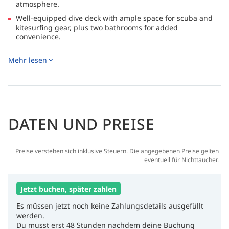
atmosphere.
Well-equipped dive deck with ample space for scuba and
kitesurfing gear, plus two bathrooms for added
convenience.
Relaxing outdoor spaces featuring a sun deck, jacuzzi, and
Mehr lesen
minibar, ideal for unwinding after a day of diving.
Explore diverse Red Sea itineraries, featuring iconic wreck
dives and vibrant coral reefs, all supported by two
dedicated dive tenders.
DATEN UND PREISE
Preise verstehen sich inklusive Steuern. Die angegebenen Preise gelten
eventuell für Nichttaucher.
Jetzt buchen, später zahlen
Es müssen jetzt noch keine Zahlungsdetails ausgefüllt
werden.
Du musst erst 48 Stunden nachdem deine Buchung