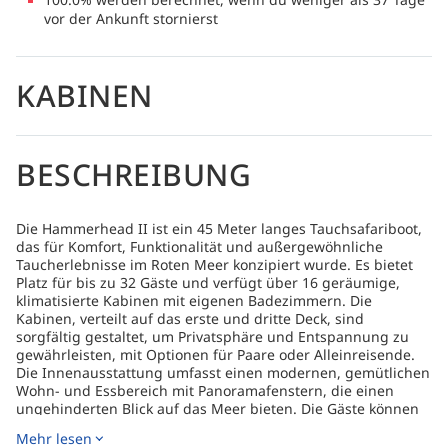
vor der Ankunft stornierst
KABINEN
BESCHREIBUNG
Die Hammerhead II ist ein 45 Meter langes Tauchsafariboot,
das für Komfort, Funktionalität und außergewöhnliche
Taucherlebnisse im Roten Meer konzipiert wurde. Es bietet
Platz für bis zu 32 Gäste und verfügt über 16 geräumige,
klimatisierte Kabinen mit eigenen Badezimmern. Die
Kabinen, verteilt auf das erste und dritte Deck, sind
sorgfältig gestaltet, um Privatsphäre und Entspannung zu
gewährleisten, mit Optionen für Paare oder Alleinreisende.
Die Innenausstattung umfasst einen modernen, gemütlichen
Wohn- und Essbereich mit Panoramafenstern, die einen
ungehinderten Blick auf das Meer bieten. Die Gäste können
ihre Mahlzeiten genießen, während sie auf das ruhige
Mehr lesen
Wasser blicken, was ihre Zeit an Bord noch angenehmer